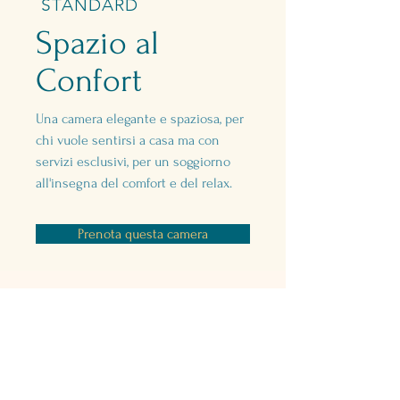
STANDARD
Spazio al
Confort
Una camera elegante e spaziosa, per
chi vuole sentirsi a casa ma con
servizi esclusivi, per un soggiorno
all'insegna del comfort e del relax.
Prenota questa camera
Camera 17mq
Ospiti fino a 3 persone
Letto Matrimoniale o Singoli
Tv LCD 32"