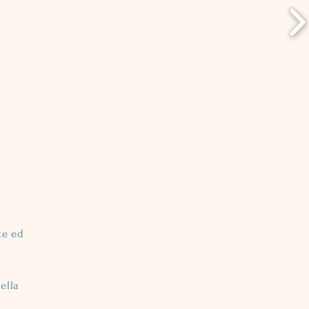
te ed
ella