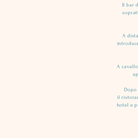
Il bar 
soprat
A dist
introduc
A cavallo
ap
Dopo 
il ristor
hotel e p