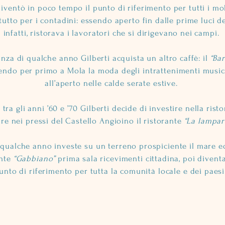
diventò in poco tempo il punto di riferimento per tutti i m
tutto per i contadini: essendo aperto fin dalle prime luci del
infatti, ristorava i lavoratori che si dirigevano nei campi.
anza di qualche anno Gilberti acquista un altro caffè: il
“Bar
endo per primo a Mola la moda degli intrattenimenti musica
all’aperto nelle calde serate estive.
 tra gli anni ’60 e ’70 Gilberti decide di investire nella rist
re nei pressi del Castello Angioino il ristorante
“La lampar
qualche anno investe su un terreno prospiciente il mare e
ante
“Gabbiano”
prima sala ricevimenti cittadina, poi divent
unto di riferimento per tutta la comunità locale e dei paesi 