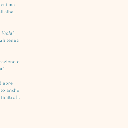
olesi ma
l’alba,
 Viola”
,
li tenuti
orazione e
a”
.
d apre
ato anche
limitrofi.