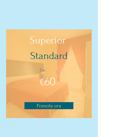
Meeting
Superior
Standard
Da:
60
€
Prenota ora