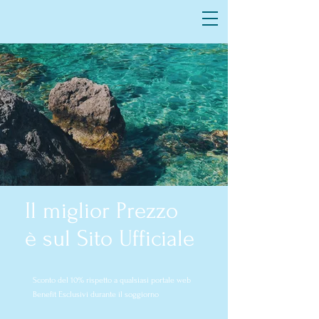
SUL LUNGOMARE
DI MOLA DI BARI
Il miglior Prezzo
è sul Sito Ufficiale
Sconto del 10% rispetto a qualsiasi portale web
Benefit Esclusivi durante il soggiorno