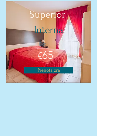
Superior
Interna
Da:
6
5
€
Prenota ora
Servizio Bar &
Ristorante